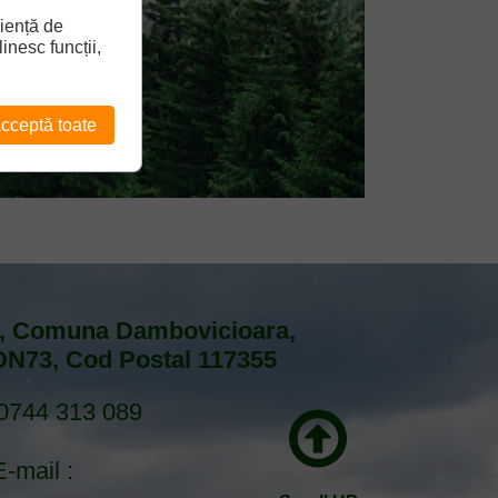
riență de
inesc funcții,
cceptă toate
i, Comuna Dambovicioara,
 DN73, Cod Postal 117355
0744 313 089
E-mail :