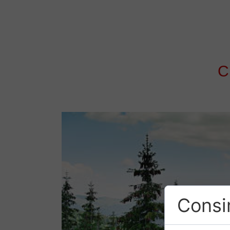
C
Consi