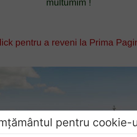
multumim !
lick pentru a reveni la Prima Pagi
mțământul pentru cookie-u