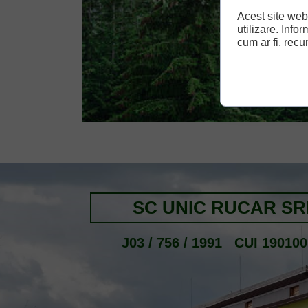
Acest site web
utilizare. Info
cum ar fi, rec
SC UNIC RUCAR SR
J03 / 756 / 1991 CUI 190100