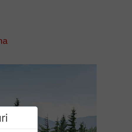
na
ri