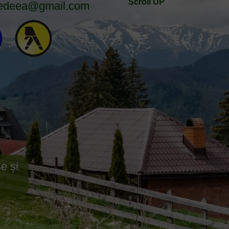
Scroll UP
edeea@gmail.com
e și