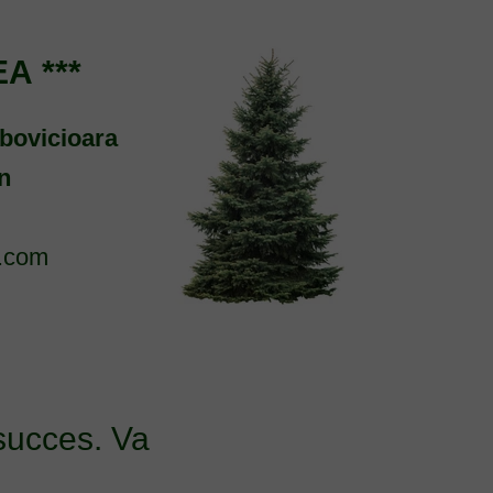
A ***
bovicioara
n
.com
succes. Va