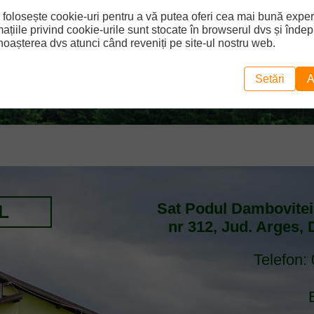
 folosește cookie-uri pentru a vă putea oferi cea mai bună expe
rmațiile privind cookie-urile sunt stocate în browserul dvs și îndepl
unoașterea dvs atunci când reveniți pe site-ul nostru web.
Setări
A
Sat Podul Dambovite
L
nr 312, Jud. Arges,
Telefon: